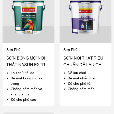
Sơn Phủ
Sơn Phủ
SƠN BÓNG MỜ NỘI
SƠN NỘI THẤT TIÊU
THẤT NASUN EXTRA
CHUẨN DỄ LAU CHÙI
CLEAN
NASUN ECO IN
Lau chùi tối đa
Dễ lau chùi
Bề mặt bóng mờ sang
Bề mặt nhẵn mịn
trọng
Độ che phủ tốt
Chống nấm mốc và
Chống nấm mốc
kháng khuẩn
Độ che phủ cao