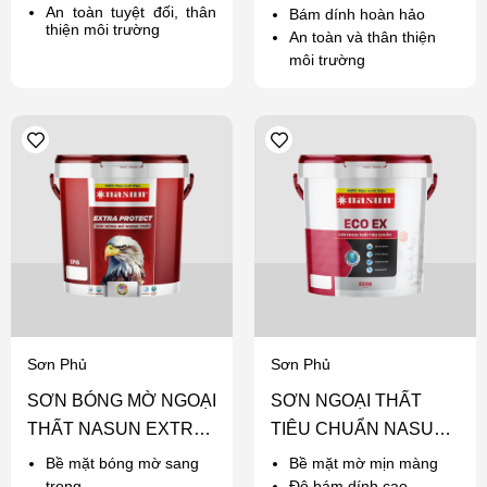
An toàn tuyệt đối, thân
Bám dính hoàn hảo
thiện môi trường
An toàn và thân thiện
môi trường
Sơn Phủ
Sơn Phủ
SƠN BÓNG MỜ NGOẠI
SƠN NGOẠI THẤT
THẤT NASUN EXTRA
TIÊU CHUẨN NASUN
PROTECT
ECO EX
Bề mặt bóng mờ sang
Bề mặt mờ mịn màng
trọng
Độ bám dính cao