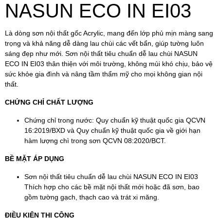
NASUN ECO IN EI03
Là dòng sơn nội thất gốc Acrylic, mang đến lớp phủ mịn màng sang
trọng và khả năng dễ dàng lau chùi các vết bẩn, giúp tường luôn
sáng đẹp như mới. Sơn nội thất tiêu chuẩn dễ lau chùi NASUN
ECO IN EI03 thân thiện với môi trường, không mùi khó chịu, bảo vệ
sức khỏe gia đình và nâng tầm thẩm mỹ cho mọi không gian nội
thất.
CHỨNG CHỈ CHẤT LƯỢNG
Chứng chỉ trong nước: Quy chuẩn kỹ thuật quốc gia QCVN
16:2019/BXD và Quy chuẩn kỹ thuật quốc gia về giới hạn
hàm lượng chì trong sơn QCVN 08:2020/BCT.
BỀ MẶT ÁP DỤNG
Sơn nội thất tiêu chuẩn dễ lau chùi NASUN ECO IN EI03
Thích hợp cho các bề mặt nội thất mới hoặc đã sơn, bao
gồm tường gạch, thạch cao và trát xi măng.
ĐIỀU KIỆN THI CÔNG