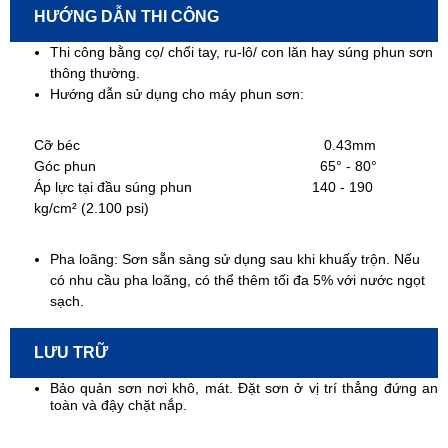
HƯỚNG DẪN THI CÔNG
Thi công bằng cọ/ chổi tay, ru-lô/ con lăn hay súng phun sơn
thông thường.
Hướng dẫn sử dụng cho máy phun sơn:
Cỡ béc 0.43mm
Góc phun 65° - 80°
Áp lực tại đầu súng phun 140 - 190
kg/cm² (2.100 psi)
Pha loãng: Sơn sẵn sàng sử dụng sau khi khuấy trộn. Nếu
có nhu cầu pha loãng, có thể thêm tối đa 5% với nước ngọt
sạch.
LƯU TRỮ
Bảo quản sơn nơi khô, mát. Đặt sơn ở vị trí thẳng đứng an
toàn và đậy chặt nắp.