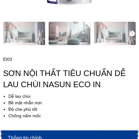
EI03
SƠN NỘI THẤT TIÊU CHUẨN DỄ
LAU CHÙI NASUN ECO IN
Dễ lau chùi
Bề mặt nhẵn mịn
Độ che phủ tốt
Chống nấm mốc
Thông tin chính