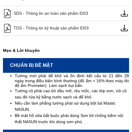
SDS - Thông tin an toàn sản phẩm EI03
TDS - Thông tin kỹ thuật sản phẩm EI03
Mẹo & Lời khuyên
CHUẨN BỊ BỀ MẶT
Tường mới phải để khô và ổn định kết cấu từ 21 đến 28
ngày trong điều kiện bình thường (độ ẩm < 16% theo máy đo
độ ẩm Prometer). Làm sạch bụi bẩn.
Tường cũ phải cạo bỏ dầu mỡ, rêu mốc, các lớp sơn, vôi cũ
sau đó rửa kỹ bằng nước sạch và để khô.
Nếu cần làm phẳng tường phải sử dụng bột bả Mastic
NASUN.
Bề mặt hồ vữa bắt buộc phải dùng Sơn lót chống kiềm nội
thất NASUN trước khi dùng sơn phủ.