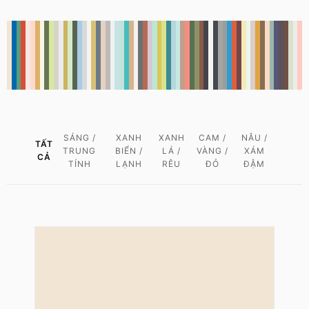
SÁNG /
XANH
XANH
CAM /
NÂU /
TẤT
TRUNG
BIỂN /
LÁ /
VÀNG /
XÁM
CẢ
TÍNH
LẠNH
RÊU
ĐỎ
ĐẬM