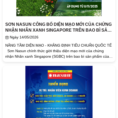
SƠN NASUN CÔNG BỐ DIỆN MẠO MỚI CỦA CHỨNG
NHẬN NHÃN XANH SINGAPORE TRÊN BAO BÌ SẢN
PHẨM
Ngày 14/05/2026
NÂNG TẦM DIỆN MẠO - KHẲNG ĐỊNH TIÊU CHUẨN QUỐC TẾ
Sơn Nasun chính thức giới thiệu diện mạo mới của chứng
nhận Nhãn xanh Singapore (SGBC) trên bao bì sản phẩm của
thương hiệu – biểu tượng cho hành trình...