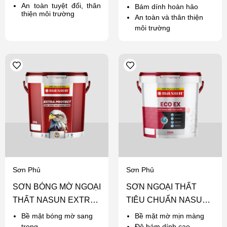
An toàn tuyệt đối, thân
Bám dính hoàn hảo
thiện môi trường
An toàn và thân thiện
môi trường
Sơn Phủ
Sơn Phủ
SƠN BÓNG MỜ NGOẠI
SƠN NGOẠI THẤT
THẤT NASUN EXTRA
TIÊU CHUẨN NASUN
PROTECT
ECO EX
Bề mặt bóng mờ sang
Bề mặt mờ mịn màng
trọng
Độ bám dính cao