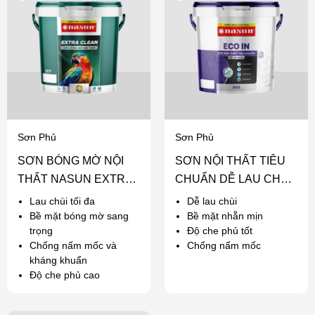
Sơn Phủ
Sơn Phủ
SƠN BÓNG MỜ NỘI
SƠN NỘI THẤT TIÊU
THẤT NASUN EXTRA
CHUẨN DỄ LAU CHÙI
CLEAN
NASUN ECO IN
Lau chùi tối đa
Dễ lau chùi
Bề mặt bóng mờ sang
Bề mặt nhẵn mịn
trọng
Độ che phủ tốt
Chống nấm mốc và
Chống nấm mốc
kháng khuẩn
Độ che phủ cao