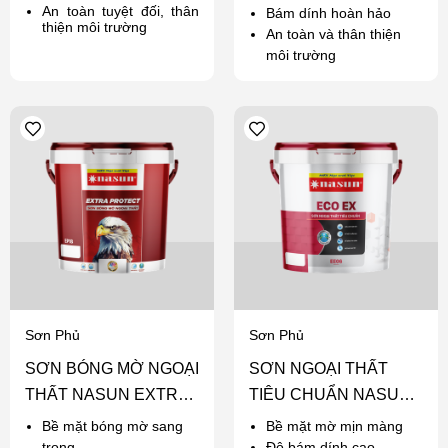
An toàn tuyệt đối, thân
Bám dính hoàn hảo
thiện môi trường
An toàn và thân thiện
môi trường
Sơn Phủ
Sơn Phủ
SƠN BÓNG MỜ NGOẠI
SƠN NGOẠI THẤT
THẤT NASUN EXTRA
TIÊU CHUẨN NASUN
PROTECT
ECO EX
Bề mặt bóng mờ sang
Bề mặt mờ mịn màng
trọng
Độ bám dính cao