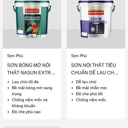
Sơn Phủ
Sơn Phủ
SƠN BÓNG MỜ NỘI
SƠN NỘI THẤT TIÊU
THẤT NASUN EXTRA
CHUẨN DỄ LAU CHÙI
CLEAN
NASUN ECO IN
Lau chùi tối đa
Dễ lau chùi
Bề mặt bóng mờ sang
Bề mặt nhẵn mịn
trọng
Độ che phủ tốt
Chống nấm mốc và
Chống nấm mốc
kháng khuẩn
Độ che phủ cao