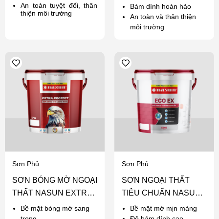
An toàn tuyệt đối, thân
Bám dính hoàn hảo
thiện môi trường
An toàn và thân thiện
môi trường
Sơn Phủ
Sơn Phủ
SƠN BÓNG MỜ NGOẠI
SƠN NGOẠI THẤT
THẤT NASUN EXTRA
TIÊU CHUẨN NASUN
PROTECT
ECO EX
Bề mặt bóng mờ sang
Bề mặt mờ mịn màng
trọng
Độ bám dính cao