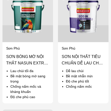
Sơn Phủ
Sơn Phủ
SƠN BÓNG MỜ NỘI
SƠN NỘI THẤT TIÊU
THẤT NASUN EXTRA
CHUẨN DỄ LAU CHÙI
CLEAN
NASUN ECO IN
Lau chùi tối đa
Dễ lau chùi
Bề mặt bóng mờ sang
Bề mặt nhẵn mịn
trọng
Độ che phủ tốt
Chống nấm mốc và
Chống nấm mốc
kháng khuẩn
Độ che phủ cao