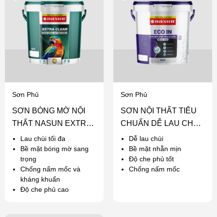
Sơn Phủ
Sơn Phủ
SƠN BÓNG MỜ NỘI
SƠN NỘI THẤT TIÊU
THẤT NASUN EXTRA
CHUẨN DỄ LAU CHÙI
CLEAN
NASUN ECO IN
Lau chùi tối đa
Dễ lau chùi
Bề mặt bóng mờ sang
Bề mặt nhẵn mịn
trọng
Độ che phủ tốt
Chống nấm mốc và
Chống nấm mốc
kháng khuẩn
Độ che phủ cao