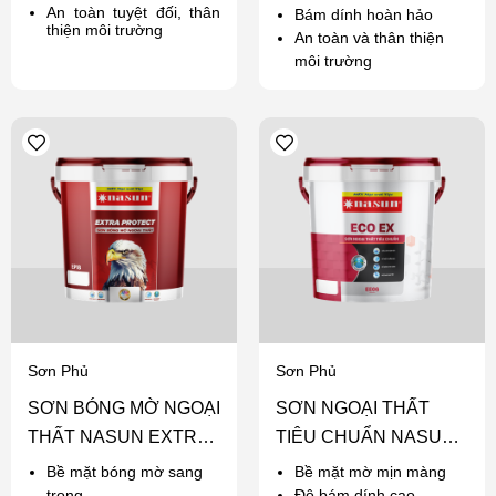
An toàn tuyệt đối, thân
Bám dính hoàn hảo
thiện môi trường
An toàn và thân thiện
môi trường
Sơn Phủ
Sơn Phủ
SƠN BÓNG MỜ NGOẠI
SƠN NGOẠI THẤT
THẤT NASUN EXTRA
TIÊU CHUẨN NASUN
PROTECT
ECO EX
Bề mặt bóng mờ sang
Bề mặt mờ mịn màng
trọng
Độ bám dính cao