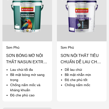
Sơn Phủ
Sơn Phủ
SƠN BÓNG MỜ NỘI
SƠN NỘI THẤT TIÊU
THẤT NASUN EXTRA
CHUẨN DỄ LAU CHÙI
CLEAN
NASUN ECO IN
Lau chùi tối đa
Dễ lau chùi
Bề mặt bóng mờ sang
Bề mặt nhẵn mịn
trọng
Độ che phủ tốt
Chống nấm mốc và
Chống nấm mốc
kháng khuẩn
Độ che phủ cao