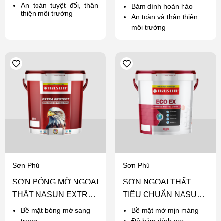
An toàn tuyệt đối, thân
Bám dính hoàn hảo
thiện môi trường
An toàn và thân thiện
môi trường
Sơn Phủ
Sơn Phủ
SƠN BÓNG MỜ NGOẠI
SƠN NGOẠI THẤT
THẤT NASUN EXTRA
TIÊU CHUẨN NASUN
PROTECT
ECO EX
Bề mặt bóng mờ sang
Bề mặt mờ mịn màng
trọng
Độ bám dính cao