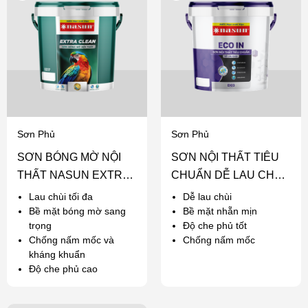
Sơn Phủ
Sơn Phủ
SƠN BÓNG MỜ NỘI
SƠN NỘI THẤT TIÊU
THẤT NASUN EXTRA
CHUẨN DỄ LAU CHÙI
CLEAN
NASUN ECO IN
Lau chùi tối đa
Dễ lau chùi
Bề mặt bóng mờ sang
Bề mặt nhẵn mịn
trọng
Độ che phủ tốt
Chống nấm mốc và
Chống nấm mốc
kháng khuẩn
Độ che phủ cao