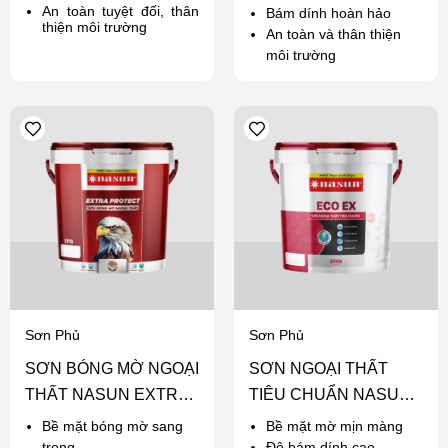
An toàn tuyệt đối, thân
Bám dính hoàn hảo
thiện môi trường
An toàn và thân thiện
môi trường
Sơn Phủ
Sơn Phủ
SƠN BÓNG MỜ NGOẠI
SƠN NGOẠI THẤT
THẤT NASUN EXTRA
TIÊU CHUẨN NASUN
PROTECT
ECO EX
Bề mặt bóng mờ sang
Bề mặt mờ mịn màng
trọng
Độ bám dính cao