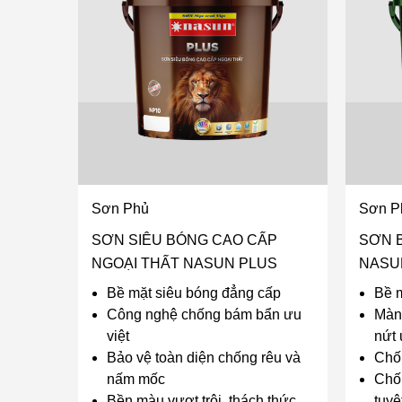
Sơn Phủ
Sơn P
SƠN SIÊU BÓNG CAO CẤP
SƠN 
NGOẠI THẤT NASUN PLUS
NASU
Bề mặt siêu bóng đẳng cấp
Bề m
Công nghệ chống bám bẩn ưu
Màng
việt
nứt 
Bảo vệ toàn diện chống rêu và
Chốn
nấm mốc
Chố
Bền màu vượt trội, thách thức
tuyệ