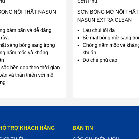
hủ
Sơn Phủ
BÓNG NỘI THẤT NASUN
SƠN BÓNG MỜ NỘI THẤT
NASUN EXTRA CLEAN
ng bám bẩn và dễ dàng
Lau chùi tối đa
 rửa
Bề mặt bóng mờ sang trọ
ặt sáng bóng sang trọng
Chống nấm mốc và khán
ng nấm mốc và kháng
khuẩn
ẩn
Độ che phủ cao
sắc bền đẹp theo thời gian
oàn và thân thiện với môi
ờng
HỖ TRỢ KHÁCH HÀNG
BẢN TIN