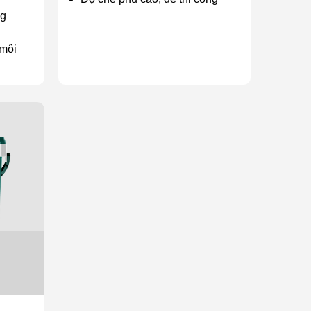
ng
 môi