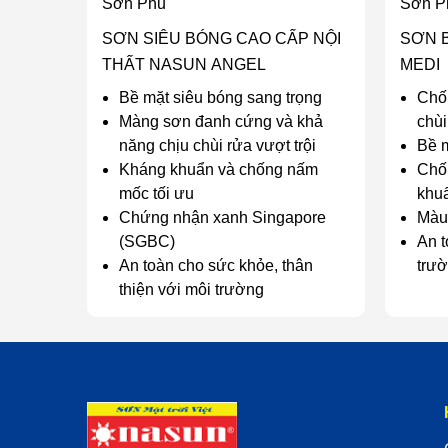
Sơn Phủ
Sơn P
SƠN SIÊU BÓNG CAO CẤP NỘI
SƠN 
THẤT NASUN ANGEL
MEDI
Bề mặt siêu bóng sang trọng
Chố
Màng sơn đanh cứng và khả
chùi
năng chịu chùi rửa vượt trội
Bề m
Kháng khuẩn và chống nấm
Chố
mốc tối ưu
khu
Chứng nhận xanh Singapore
Màu 
(SGBC)
An t
An toàn cho sức khỏe, thân
trư
thiện với môi trường