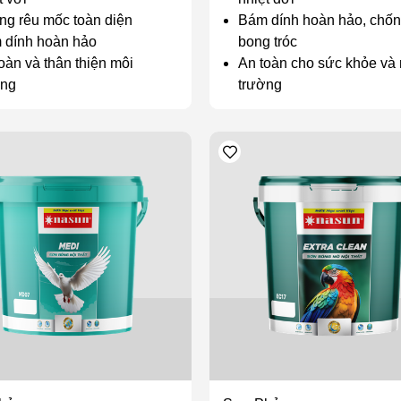
g rêu mốc toàn diện
Bám dính hoàn hảo, chố
 dính hoàn hảo
bong tróc
oàn và thân thiện môi
An toàn cho sức khỏe và
ờng
trường