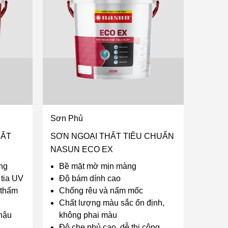
Sơn Phủ
HẤT
SƠN NGOẠI THẤT TIÊU CHUẨN
NASUN ECO EX
ng
Bề mặt mờ mịn màng
 tia UV
Độ bám dính cao
 thấm
Chống rêu và nấm mốc
Chất lượng màu sắc ổn định,
 hậu
không phai màu
Độ che phủ cao, dễ thi công