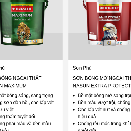
hủ
Sơn Phủ
BÓNG NGOẠI THẤT
SƠN BÓNG MỜ NGOẠI T
N MAXIMUM
NASUN EXTRA PROTECT
ặt bóng sáng, sang trọng
Bề mặt bóng mờ sang trọ
 sơn đàn hồi, che lấp vết
Bền màu vượt trội, chống
ưu việt
Che lấp vết nứt và chống
g thấm tuyệt đối
hiệu quả
ng phai màu và bền màu
Chống rêu mốc trong khí
t vời
nhiệt đới