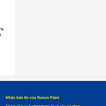
ng
g
Nhận bản tin của Nasun Paint