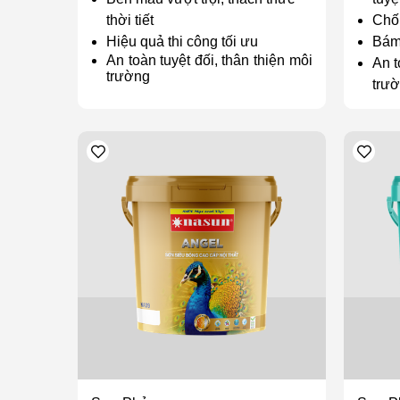
thời tiết
Chốn
Hiệu quả thi công tối ưu
Bám
An toàn tuyệt đối, thân thiện môi
An t
trường
trư