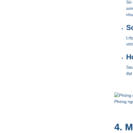
Sử 
sơn
nhu
S
Lớp
vin
H
Sau
đạt
Phòng ng
4. 