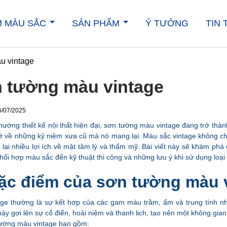
M MÀU SẮC
SẢN PHẨM
Ý TƯỞNG
TIN
u vintage
 tường màu vintage
/07/2025
hướng thiết kế nội thất hiện đại, sơn tường màu vintage đang trở thà
ớ về những kỷ niệm xưa cũ mà nó mang lại. Màu sắc vintage không ch
lại nhiều lợi ích về mặt tâm lý và thẩm mỹ. Bài viết này sẽ khám phá 
hối hợp màu sắc đến kỹ thuật thi công và những lưu ý khi sử dụng loại
Đặc điểm của sơn tường màu 
ge thường là sự kết hợp của các gam màu trầm, ấm và trung tính n
ày gợi lên sự cổ điển, hoài niệm và thanh lịch, tạo nên một không gi
ường màu vintage bao gồm: