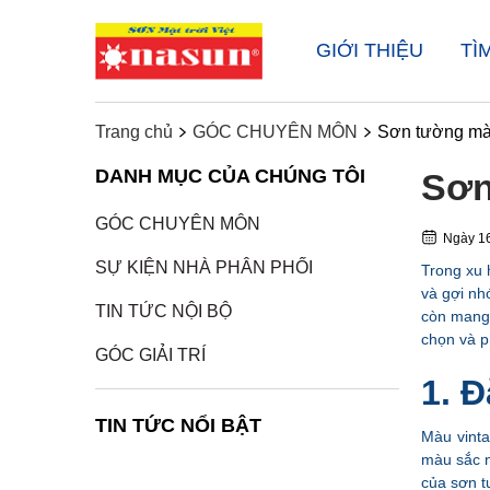
GIỚI THIỆU
TÌ
Trang chủ
GÓC CHUYÊN MÔN
Sơn tường mà
DANH MỤC CỦA CHÚNG TÔI
Sơn
GÓC CHUYÊN MÔN
Ngày
16
SỰ KIỆN NHÀ PHÂN PHỐI
Trong xu 
và gợi nh
TIN TỨC NỘI BỘ
còn mang 
chọn và p
GÓC GIẢI TRÍ
1. 
TIN TỨC NỔI BẬT
Màu vinta
màu sắc n
của sơn t