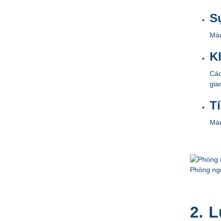
S
Màu
K
Các
gia
T
Màu
Phòng ng
2. 