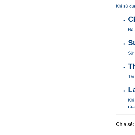
Khi sử dụ
C
Đầu
S
Sử 
T
Thi
L
Khi
rửa
Chia sẻ: