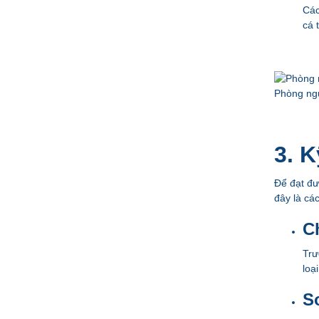
Các
cá 
Phòng ng
3. 
Để đạt đư
đây là cá
C
Trư
loạ
Sơ