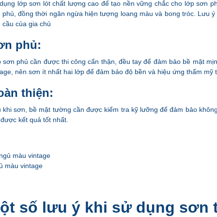
dụng lớp sơn lót chất lượng cao để tạo nền vững chắc cho lớp sơn ph
 phủ, đồng thời ngăn ngừa hiện tượng loang màu và bong tróc. Lưu ý có 
 cầu của gia chủ
ơn phủ:
 sơn phủ cần được thi công cẩn thận, đều tay để đảm bảo bề mặt mịn
tage, nên sơn ít nhất hai lớp để đảm bảo độ bền và hiệu ứng thẩm mỹ t
oàn thiện:
 khi sơn, bề mặt tường cần được kiểm tra kỹ lưỡng để đảm bảo không c
 được kết quả tốt nhất.
ủ màu vintage
Một số lưu ý khi sử dụng sơn