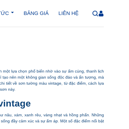
 TỨC
BẢNG GIÁ
LIÊN HỆ
nh một lựa chọn phổ biến nhờ vào sự ấm cúng, thanh lịch
ỉ tạo nên một không gian sống độc đáo và ấn tượng, mà
chi tiết về sơn tường màu vintage, từ đặc điểm, cách lựa
 sơn này.
vintage
hư nâu, xám, xanh rêu, vàng nhạt và hồng phấn. Những
an sống đầy cảm xúc và sự ấm áp. Một số đặc điểm nổi bật