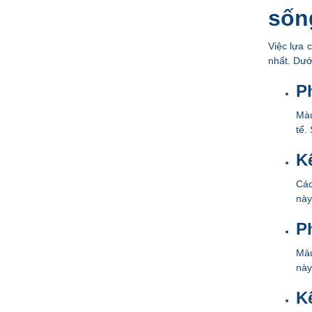
sốn
Việc lựa 
nhất. Dướ
P
Màu
tế.
K
Các
này
P
Màu
này
Kế