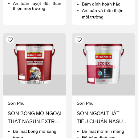
An toàn tuyệt đối, thân
Bám dính hoàn hảo
thiện môi trường
An toàn và thân thiện
môi trường
Sơn Phủ
Sơn Phủ
SƠN BÓNG MỜ NGOẠI
SƠN NGOẠI THẤT
THẤT NASUN EXTRA
TIÊU CHUẨN NASUN
PROTECT
ECO EX
Bề mặt bóng mờ sang
Bề mặt mờ mịn màng
trọng
Độ bám dính cao