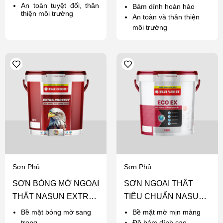
An toàn tuyệt đối, thân
Bám dính hoàn hảo
thiện môi trường
An toàn và thân thiện
môi trường
Sơn Phủ
Sơn Phủ
SƠN BÓNG MỜ NGOẠI
SƠN NGOẠI THẤT
THẤT NASUN EXTRA
TIÊU CHUẨN NASUN
PROTECT
ECO EX
Bề mặt bóng mờ sang
Bề mặt mờ mịn màng
trọng
Độ bám dính cao