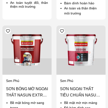
An toàn tuyệt đối, thân
Bám dính hoàn hảo
thiện môi trường
An toàn và thân thiện
môi trường
Sơn Phủ
Sơn Phủ
SƠN BÓNG MỜ NGOẠI
SƠN NGOẠI THẤT
THẤT NASUN EXTRA
TIÊU CHUẨN NASUN
PROTECT
ECO EX
Bề mặt bóng mờ sang
Bề mặt mờ mịn màng
trọng
Độ bám dính cao