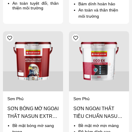
An toàn tuyệt đối, thân
Bám dính hoàn hảo
thiện môi trường
An toàn và thân thiện
môi trường
Sơn Phủ
Sơn Phủ
SƠN BÓNG MỜ NGOẠI
SƠN NGOẠI THẤT
THẤT NASUN EXTRA
TIÊU CHUẨN NASUN
PROTECT
ECO EX
Bề mặt bóng mờ sang
Bề mặt mờ mịn màng
trọng
Độ bám dính cao