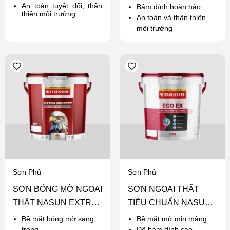
An toàn tuyệt đối, thân
Bám dính hoàn hảo
thiện môi trường
An toàn và thân thiện
môi trường
Sơn Phủ
Sơn Phủ
SƠN BÓNG MỜ NGOẠI
SƠN NGOẠI THẤT
THẤT NASUN EXTRA
TIÊU CHUẨN NASUN
PROTECT
ECO EX
Bề mặt bóng mờ sang
Bề mặt mờ mịn màng
trọng
Độ bám dính cao