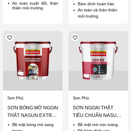
An toàn tuyệt đối, thân
Bám dính hoàn hảo
thiện môi trường
An toàn và thân thiện
môi trường
Sơn Phủ
Sơn Phủ
SƠN BÓNG MỜ NGOẠI
SƠN NGOẠI THẤT
THẤT NASUN EXTRA
TIÊU CHUẨN NASUN
PROTECT
ECO EX
Bề mặt bóng mờ sang
Bề mặt mờ mịn màng
trọng
Độ bám dính cao