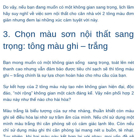
Do vậy, nếu bạn đang muốn có một không gian sang trọng, lịch lãm
hãy suy nghĩ về việc sơn nội thất cho căn nhà với 2 tông màu đơn
giản nhưng đem lại những xúc cảm tuyệt vời này.
3. Chọn màu sơn nội thất sang
trọng: tông màu ghi – trắng
Bạn mong muốn có một không gian sống sang trọng, toát lên nét
thanh cao nhưng vẫn đảm bảo được tiêu chí sạch sẽ thì tông màu
ghi – trắng chính là sự lựa chọn hoàn hảo cho nhu cầu của bạn.
Sự kết hợp của 2 tông màu này tạo nên không gian hiện đại, độc
đáo, “nới rộng” không gian một cách đáng kể. Vậy nên phối hợp 2
màu này như thế nào cho hài hòa?
Màu trắng là biểu tượng của sự nhẹ nhàng, thuần khiết còn màu
ghi sẽ điều hòa lại nhờ sự trầm ấm của mình. Nếu chỉ sử dụng một
mình màu trắng thì căn phòng sẽ có cảm giác lạnh lẽo. Còn nếu
chỉ sử dụng màu ghi thì căn phòng lại mang nét u buồn, tẻ nhạt.
Tuy nhiên, khi hai màu này kết hợp lại với nhau, mọi vấn đề sẽ