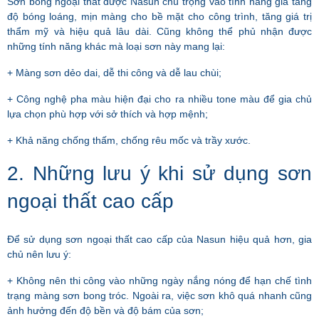
Sơn bóng ngoại thất được Nasun chú trọng vào tính năng gia tăng
độ bóng loáng, mịn màng cho bề mặt cho công trình, tăng giá trị
thẩm mỹ và hiệu quả lâu dài. Cũng không thể phủ nhận được
những tính năng khác mà loại sơn này mang lại:
+ Màng sơn dẻo dai, dễ thi công và dễ lau chùi;
+ Công nghệ pha màu hiện đại cho ra nhiều tone màu để gia chủ
lựa chọn phù hợp với sở thích và hợp mệnh;
+ Khả năng chống thấm, chống rêu mốc và trầy xước.
2. Những lưu ý khi sử dụng sơn
ngoại thất cao cấp
Để sử dụng sơn ngoại thất cao cấp của Nasun hiệu quả hơn, gia
chủ nên lưu ý:
+ Không nên thi công vào những ngày nắng nóng để hạn chế tình
trạng màng sơn bong tróc. Ngoài ra, việc sơn khô quá nhanh cũng
ảnh hưởng đến độ bền và độ bám của sơn;